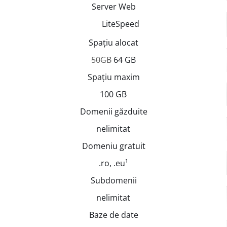
Server Web
LiteSpeed
Spațiu alocat
50GB
64 GB
Spațiu maxim
100 GB
Domenii găzduite
nelimitat
Domeniu gratuit
.ro, .eu¹
Subdomenii
nelimitat
Baze de date