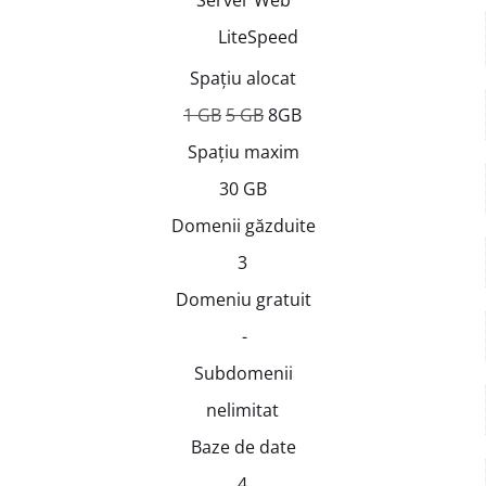
Server Web
LiteSpeed
Spațiu alocat
1 GB
5 GB
8GB
Spațiu maxim
30 GB
Domenii găzduite
3
Domeniu gratuit
-
Subdomenii
nelimitat
Baze de date
4