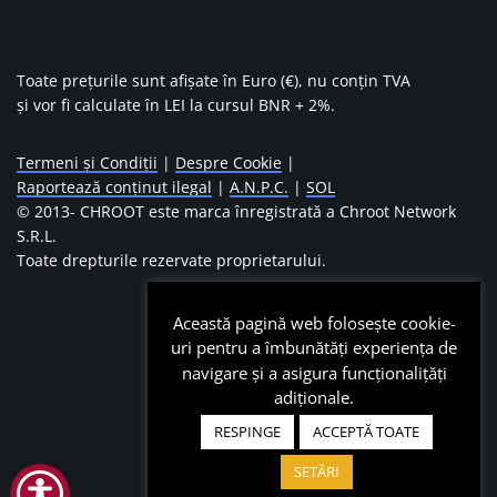
Toate prețurile sunt afișate în Euro (€), nu conțin TVA
și vor fi calculate în LEI la cursul BNR + 2%.
Termeni și Condiții
|
Despre Cookie
|
Raportează conținut ilegal
|
A.N.P.C.
|
SOL
© 2013-
CHROOT este marca înregistrată a Chroot Network
S.R.L.
Toate drepturile rezervate proprietarului.
Această pagină web folosește cookie-
uri pentru a îmbunătăți experiența de
navigare și a asigura funcționalițăți
adiționale.
RESPINGE
ACCEPTĂ TOATE
SETĂRI