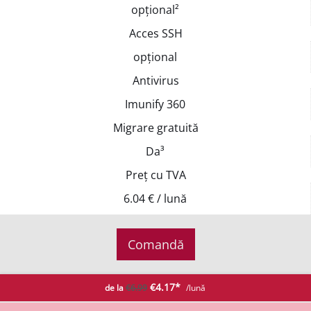
opțional²
Acces SSH
opțional
Antivirus
Imunify 360
Migrare gratuită
Da³
Preț cu TVA
6.04 € / lună
Comandă
€4.17*
de la
€6.99
/lună