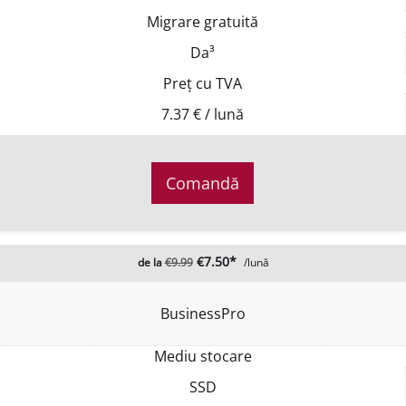
Migrare gratuită
Da³
Preț cu TVA
7.37 € / lună
Comandă
€7.50*
de la
€9.99
/lună
BusinessPro
Mediu stocare
SSD