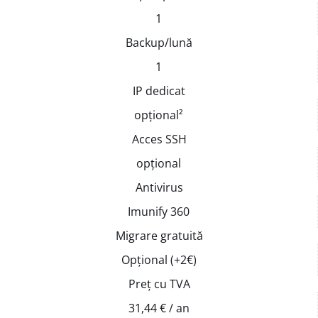
1
Backup/lună
1
IP dedicat
opțional²
Acces SSH
opțional
Antivirus
Imunify 360
Migrare gratuită
Opțional (+2€)
Preț cu TVA
31,44 € / an