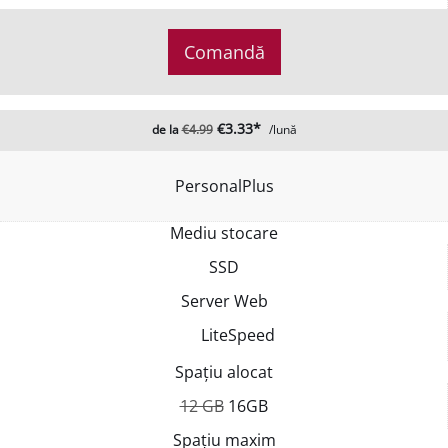
Comandă
€3.33*
de la
€4.99
/lună
PersonalPlus
Mediu stocare
SSD
Server Web
LiteSpeed
Spațiu alocat
12 GB
16GB
Spațiu maxim