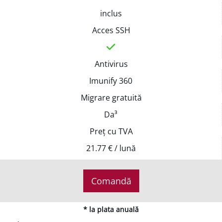
inclus
Acces SSH
Antivirus
Imunify 360
Migrare gratuită
Da³
Preț cu TVA
21.77 € / lună
Comandă
* la plata anuală