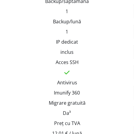
Backup/săptămână
1
Backup/lună
1
IP dedicat
inclus
Acces SSH
Antivirus
Imunify 360
Migrare gratuită
Da³
Preț cu TVA
12.01 € / lună