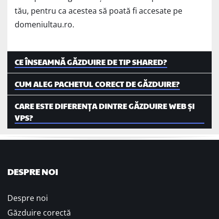
tău, pentru ca acestea să poată fi accesate pe
domeniultau.ro.
CE ÎNSEAMNĂ GĂZDUIRE DE TIP SHARED?
CUM ALEG PACHETUL CORECT DE GĂZDUIRE?
CARE ESTE DIFERENȚA DINTRE GĂZDUIRE WEB ȘI
VPS?
DESPRE NOI
Despre noi
Găzduire corectă