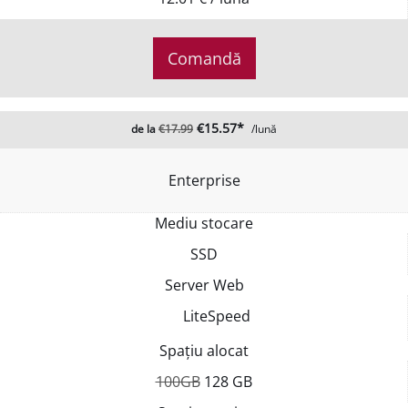
Comandă
€15.57*
de la
€17.99
/lună
Enterprise
Mediu stocare
SSD
Server Web
LiteSpeed
Spațiu alocat
100GB
128 GB