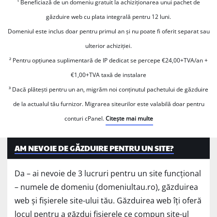
¹ Beneficiază de un domeniu gratuit la achiziționarea unui pachet de
găzduire web cu plata integrală pentru 12 luni.
Domeniul este inclus doar pentru primul an și nu poate fi oferit separat sau
ulterior achiziției.
² Pentru opțiunea suplimentară de IP dedicat se percepe €24,00+TVA/an +
€1,00+TVA taxă de instalare
³ Dacă plătești pentru un an, migrăm noi conținutul pachetului de găzduire
de la actualul tău furnizor. Migrarea siteurilor este valabilă doar pentru
conturi cPanel.
Citește mai multe
AM NEVOIE DE GĂZDUIRE PENTRU UN SITE?
Da – ai nevoie de 3 lucruri pentru un site funcțional
– numele de domeniu (domeniultau.ro), găzduirea
web și fișierele site-ului tău. Găzduirea web îți oferă
locul pentru a găzdui fișierele ce compun site-ul