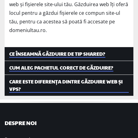
web și fișierele site-ului tău. Găzduirea web îți oferă
locul pentru a găzdui fișierele ce compun site-ul
tău, pentru ca acestea să poată fi accesate pe
domeniultau.ro.
CE ÎNSEAMNĂ GĂZDUIRE DE TIP SHARED?
CUM ALEG PACHETUL CORECT DE GĂZDUIRE?
CARE ESTE DIFERENȚA DINTRE GĂZDUIRE WEB ȘI
VPS?
DESPRE NOI