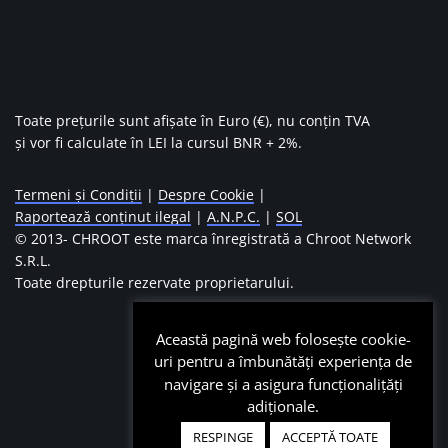
Toate prețurile sunt afișate în Euro (€), nu conțin TVA
și vor fi calculate în LEI la cursul BNR + 2%.
Termeni și Condiții
|
Despre Cookie
|
Raportează conținut ilegal
|
A.N.P.C.
|
SOL
© 2013-
CHROOT este marca înregistrată a Chroot Network
S.R.L.
Toate drepturile rezervate proprietarului.
Această pagină web folosește cookie-
uri pentru a îmbunătăți experiența de
navigare și a asigura funcționalițăți
adiționale.
RESPINGE
ACCEPTĂ TOATE