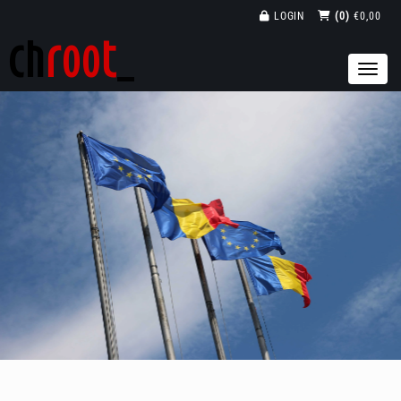
LOGIN
(0)
€0,00