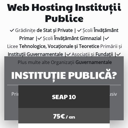
Web Hosting Instituții
Publice
Grădinițe
de Stat și Private |
Școli
Învățământ
Primar |
Școli
Învățământ Gimnazial |
Licee
Tehnologice, Vocaționale și Teoretice
Primării și
Instituții Guvernamentale |
Asociații și
Fundații |
Plus multe alte Organizații
Guvernamentale
INSTITUȚIE PUBLICĂ?
Primul serviciu de găzduire web destinat exclusiv
SEAP 10
instituțiilor publice din România.
75
€
/ an