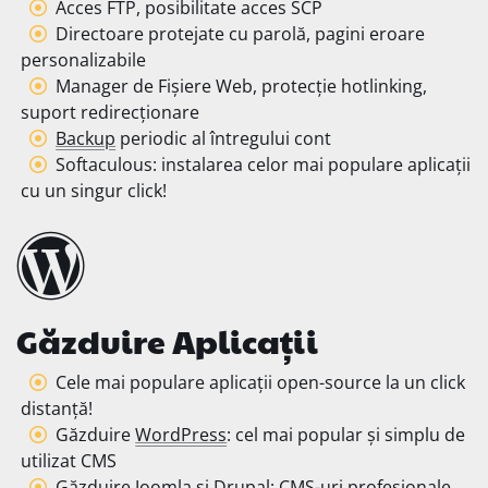
Acces FTP, posibilitate acces SCP
Directoare protejate cu parolă, pagini eroare
personalizabile
Manager de Fișiere Web, protecție hotlinking,
suport redirecționare
Backup
periodic al întregului cont
Softaculous: instalarea celor mai populare aplicații
cu un singur click!
Găzduire Aplicații
Cele mai populare aplicații open-source la un click
distanță!
Găzduire
WordPress
: cel mai popular și simplu de
utilizat CMS
Găzduire
Joomla
și
Drupal
: CMS-uri profesionale