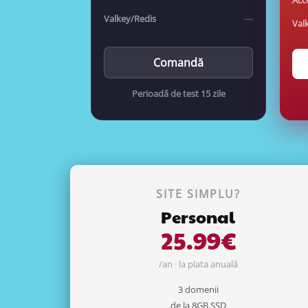
Acc
Valkey/Redis
—
Val
Comandă
Perioadă de test 15 zile
SITE SIMPLU?
Personal
25.99€
/an · la plata anuală
3 domenii
de la 8GB SSD