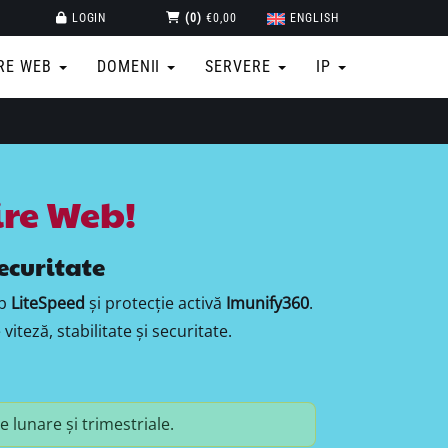
LOGIN
(0)
€0,00
ENGLISH
RE WEB
DOMENII
SERVERE
IP
ire Web!
securitate
eb
LiteSpeed
și protecție activă
Imunify360
.
teză, stabilitate și securitate.
 lunare și trimestriale.