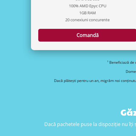
100% AMD Epyc CPU
1GB RAM
20 conexiuni concurente
Comandă
¹ Beneficiază de 
Domeni
Dacă plătești pentru un an, migrăm noi conținutul
Găz
Dacă pachetele puse la dispoziție nu îți