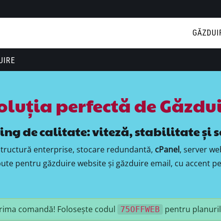
GĂZDUI
UIRE
oluția perfectă de Găzdu
g de calitate: viteză, stabilitate și 
structură enterprise, stocare redundantă,
cPanel
, server w
e pentru găzduire website și găzduire email, cu accent pe vi
rima comandă! Folosește codul
pentru planurile
75OFFWEB