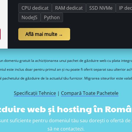
CPU dedicat
RAM dedicat
SSD NVMe
IP de
NodeJS
Python
Află mai multe →
un domeniu gratuit la achiziționarea unui pachet de găzduire web cu plata integra
ul este inclus doar pentru primul an și nu poate fi oferit separat sau ulterior achi
 pachetului de găzduire de la actualul tău furnizor. Migrarea siteurilor este vala
Specificații Tehnice
|
Compară Toate Pachetele
duire web și hosting în Rom
 sunt suficiente pentru domeniul tău sau dorești o ofertă de 
să ne contactezi.