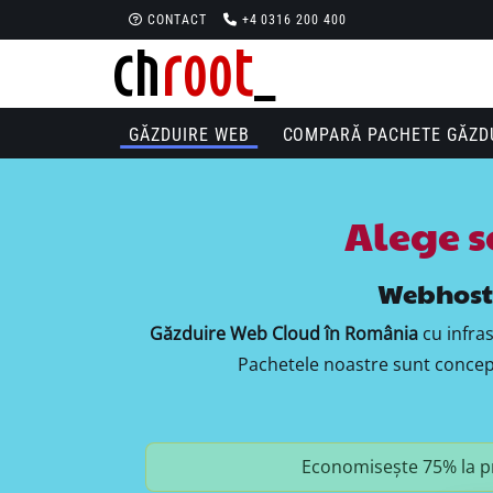
CONTACT
+4 0316 200 400
GĂZDUIRE WEB
COMPARĂ PACHETE GĂZD
Alege s
Webhostin
Găzduire Web Cloud în România
cu infra
Pachetele noastre sunt conceput
Economisește 75% la p