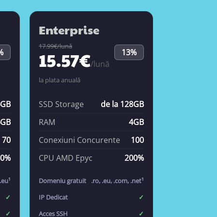
Enterprise
17.99€/lună
%
13%
15.57€
/lună
la plata anuală
4GB
SSD Storage
de la 128GB
4GB
RAM
4GB
70
Conexiuni Concurente
100
70%
CPU AMD Epyc
200%
 .eu¹
Domeniu gratuit
.ro, .eu, .com, .net¹
✓
IP Dedicat
✓
✓
Acces SSH
✓