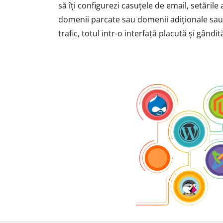
să îți configurezi casuțele de email, setăril
domenii parcate sau domenii adiționale sau ve
trafic, totul intr-o interfață placută și gândi