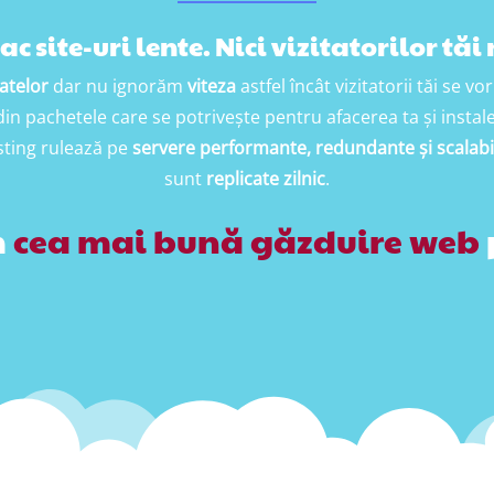
ac site-uri lente. Nici vizitatorilor tăi
atelor
dar nu ignorăm
viteza
astfel încât vizitatorii tăi se 
n pachetele care se potrivește pentru afacerea ta și instale
sting rulează pe
servere performante, redundante și scalabi
sunt
replicate zilnic
.
m
cea mai bună găzduire web