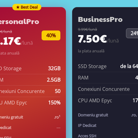
★ Best Deal
BusinessPro
ersonalPro
9.99€/lună
9€/lună
24
7.50€
40%
.17€
/lună
/lună
la plata anuală
lata anuală
SSD Storage
de la 6
D Storage
32GB
RAM
M
2.5GB
Conexiuni Concurente
nexiuni Concurente
50
CPU AMD Epyc
1
U AMD Epyc
150%
Domeniu gratuit
.ro,
eniu gratuit
.ro¹
IP Dedicat
Dedicat
—
Acces SSH