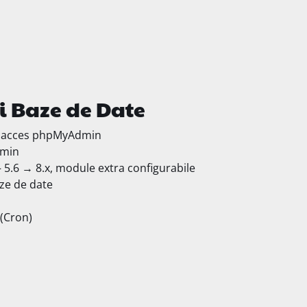
i Baze de Date
i acces phpMyAdmin
dmin
– 5.6 → 8.x, module extra configurabile
aze de date
(Cron)