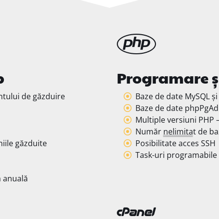
b
Programare ș
tului de găzduire
Baze de date MySQL ș
Baze de date phpPgA
Multiple versiuni PHP 
Număr
nelimita
t de b
iile găzduite
Posibilitate acces SSH
Task-uri programabile 
a anuală