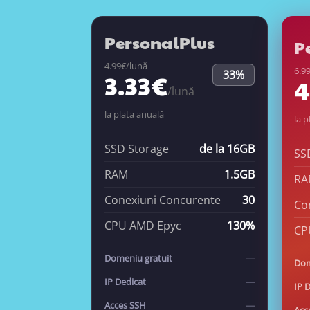
PersonalPlus
P
4.99€/lună
6.9
33%
3.33€
4
/lună
la plata anuală
la p
SSD Storage
de la 16GB
SS
RAM
1.5GB
RA
Conexiuni Concurente
30
Co
CPU AMD Epyc
130%
CP
Domeniu gratuit
—
Dom
IP Dedicat
—
IP 
Acces SSH
—