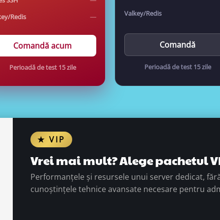
es SSH
—
Valkey/Redis
key/Redis
—
Comandă
Comandă acum
Perioadă de test 15 zile
Perioadă de test 15 zile
★ VIP
Vrei mai mult? Alege pachetul V
Performanțele și resursele unui server dedicat, fără
cunoștințele tehnice avansate necesare pentru admi