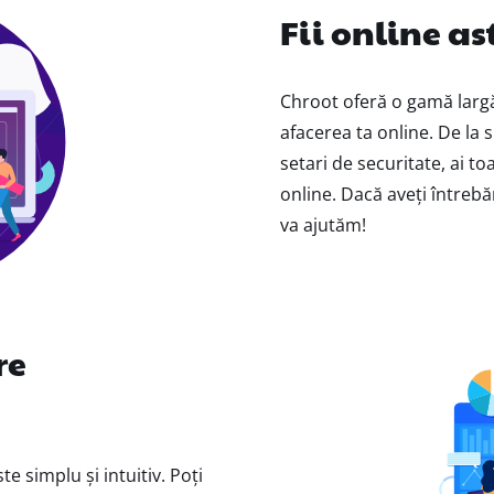
Fii online as
Chroot oferă o gamă largă
afacerea ta online. De la 
setari de securitate, ai toa
online. Dacă aveți întrebăr
va ajutăm!
re
e simplu și intuitiv. Poți