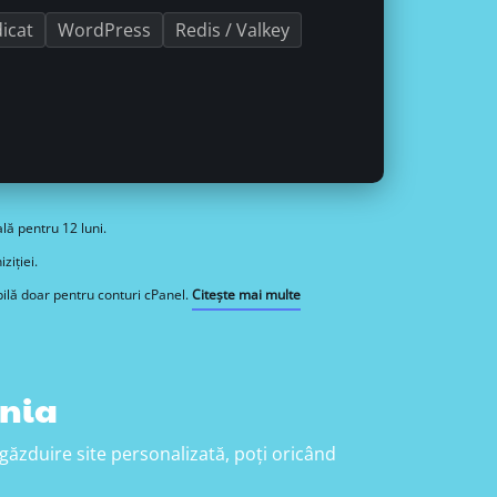
dicat
WordPress
Redis / Valkey
lă pentru 12 luni.
ziției.
bilă doar pentru conturi cPanel.
Citește mai multe
ânia
găzduire site personalizată, poți oricând