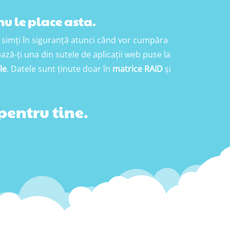
 nu le place asta.
vor simți în siguranță atunci când vor cumpăra
ază-ți una din sutele de aplicații web puse la
le
. Datele sunt ținute doar în
matrice RAID
și
pentru tine.