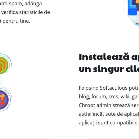
e anti-spam, adăuga
rifica statisticile de
tă pentru tine.
Instalează a
un singur cli
Folosind Softaculous poți i
blog, forum, cms, wiki, ga
Chroot administrează ser
astfel încât sute de aplica
aplicații sunt compatibile.