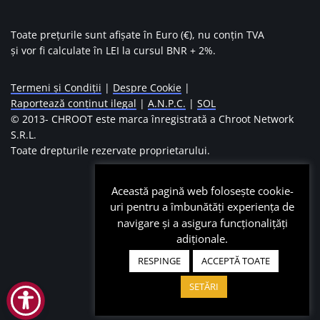
Toate prețurile sunt afișate în Euro (€), nu conțin TVA
și vor fi calculate în LEI la cursul BNR + 2%.
Termeni și Condiții
|
Despre Cookie
|
Raportează conținut ilegal
|
A.N.P.C.
|
SOL
© 2013-
CHROOT este marca înregistrată a Chroot Network
S.R.L.
Toate drepturile rezervate proprietarului.
Această pagină web folosește cookie-
uri pentru a îmbunătăți experiența de
navigare și a asigura funcționalițăți
adiționale.
RESPINGE
ACCEPTĂ TOATE
SETĂRI